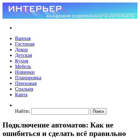
Ванная
Гостиная
Декор
Детская
Кухня
Мебель
Новинки
Планировка
Прихожая
Спальня
Карта
Найти:
Подключение автоматов: Как не
ошибиться и сделать всё правильно