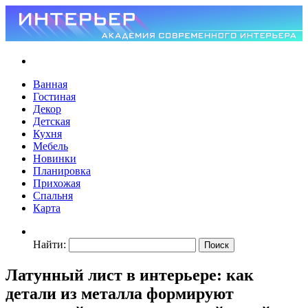
Ванная
Гостиная
Декор
Детская
Кухня
Мебель
Новинки
Планировка
Прихожая
Спальня
Карта
Найти:
Латунный лист в интерьере: как
детали из металла формируют