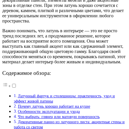
декоративные панели, элементы мебели и даже акцентные
зоны в отделке стен. При этом латунь хорошо сочетается с
деревом, камнем, плиткой и различными цветами, что делает
ее универсальным инструментом в оформлении любого
пространства.
Важно понимать, что латунь в интерьере — это не просто
тренд последних лет, а продуманное решение, которое
работает на восприятие всего помещения. Она может
выступать как главный акцент или как сдержанный элемент,
поддерживающий общую цветовую гамму. Благодаря своей
способности меняться со временем, покрываясь патиной, этот
материал делает интерьер более живым и индивидуальным.
Содержимое обзора:
Латунный фартук и столешницы: практичность, уход и
эффект живой патины
Почему латунь хорошо работает на кухне
Особенности эксплуатации и ухода
Что выбрать: глянец или матовую поверхность
Декоративные панно из латунного листа: акцентные стены и
работа со светом