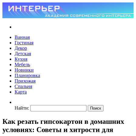
Ванная
Гостиная
Декор
Детская
Кухня
Мебель
Новинки
Планировка
Прихожая
Спальня
Карта
Найти:
Как резать гипсокартон в домашних
условиях: Советы и хитрости для