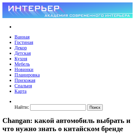
Ванная
Гостиная
Декор
Детская
Кухня
Мебель
Новинки
Планировка
Прихожая
Спальня
Карта
Найти:
Changan: какой автомобиль выбрать и
что нужно знать о китайском бренде