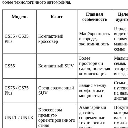
более технологичного автомобиля.
Главная
Целе
Модель
Класс
особенность
аудит
Городс
Манёвренность
водите
CS35 / CS35
Компактный
в городе,
первая
Plus
кроссовер
экономичность
машин
семье
Более
Малыш
просторный
семья,
CS55
Компактный SUV
салон, полезная
загоро
комплектация
выезд
Семьи,
Баланс между
CS75 / CS75
Среднеразмерный
путеше
комфортом и
Plus
SUV
на дал
мощностью
диста
Авангардный
Покупа
Кроссоверы
дизайн,
котор
премиум-
UNI-T / UNI-K
современные
важен
ориентированного
технологии в
имидж
стиля
салоне
оснащ