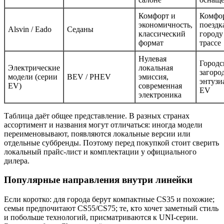
Комфорт и
Комфо
экономичность,
поездк
Alsvin / Eado
Седаны
классический
городу
формат
трассе
Нулевая
Городс
Электрические
локальная
загоро
модели (серии
BEV / PHEV
эмиссия,
энтузи
EV)
современная
EV
электроника
Таблица даёт общее представление. В разных странах
ассортимент и названия могут отличаться: иногда модели
переименовывают, появляются локальные версии или
отдельные суббренды. Поэтому перед покупкой стоит сверить
локальный прайс-лист и комплектации у официального
дилера.
Популярные направления внутри линейки
Если коротко: для города берут компактные CS35 и похожие;
семьи предпочитают CS55/CS75; те, кто хочет заметный стиль
и побольше технологий, присматриваются к UNI-серии.