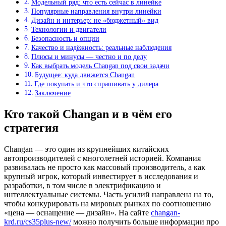
Модельный ряд: что есть сейчас в линейке
Популярные направления внутри линейки
Дизайн и интерьер: не «бюджетный» вид
Технологии и двигатели
Безопасность и опции
Качество и надёжность: реальные наблюдения
Плюсы и минусы — честно и по делу
Как выбрать модель Changan под свои задачи
Будущее: куда движется Changan
Где покупать и что спрашивать у дилера
Заключение
Кто такой Changan и в чём его
стратегия
Changan — это один из крупнейших китайских
автопроизводителей с многолетней историей. Компания
развивалась не просто как массовый производитель, а как
крупный игрок, который инвестирует в исследования и
разработки, в том числе в электрификацию и
интеллектуальные системы. Часть усилий направлена на то,
чтобы конкурировать на мировых рынках по соотношению
«цена — оснащение — дизайн». На сайте
changan-
krd.ru/cs35plus-new/
можно получить больше информации про